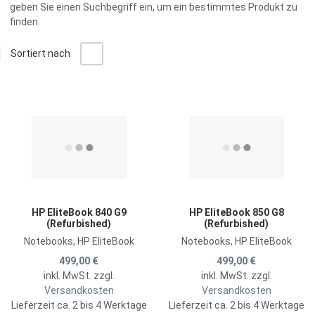
geben Sie einen Suchbegriff ein, um ein bestimmtes Produkt zu
finden.
+/-
Sortiert nach
Ra
L
Zur Merkliste hinzufügen
Z
Zum Vergleich hinzufügen
Z
Schnellansicht
S
HP EliteBook 840 G9
HP EliteBook 850 G8
(Refurbished)
(Refurbished)
Notebooks, HP EliteBook
Notebooks, HP EliteBook
499,00 €
499,00 €
inkl. MwSt. zzgl.
inkl. MwSt. zzgl.
Versandkosten
Versandkosten
Lieferzeit ca. 2 bis 4 Werktage
Lieferzeit ca. 2 bis 4 Werktage