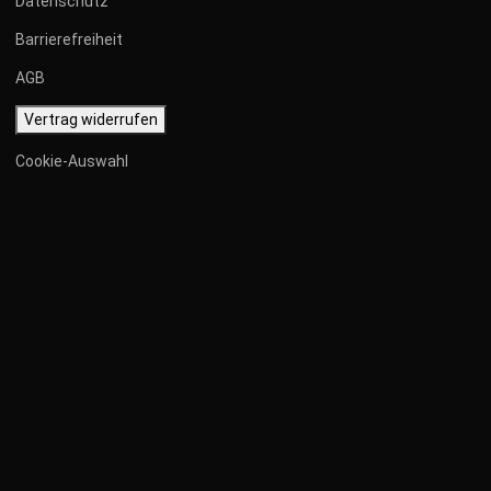
Datenschutz
Barrierefreiheit
AGB
Vertrag widerrufen
Cookie-Auswahl
IMPRESSUM
Angaben gemäß § 5 TMG:
SOTEC GmbH
Werstener Dorfstraße 177
40591 Düsseldorf