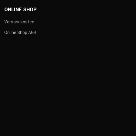
ONLINE SHOP
Versandkosten
Online Shop AGB
VERSANDKOSTEN
Versandbedingungen und Widerrufsrecht
Alle Preisangaben verstehen sich als Bruttopreise
inkl. gesetzlicher Mehrwertsteuer.
Auf die Gesamtrechnung werden innerhalb
Deutschlands pauschale Versandkosten
wie folgt erhoben, wenn nicht anders angegeben: