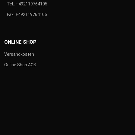
Tel.:
+492119764105
Fax:
+492119764106
ONLINE SHOP
Versandkosten
Online Shop AGB
VERSANDKOSTEN
Versandbedingungen und Widerrufsrecht
Alle Preisangaben verstehen sich als Bruttopreise
inkl. gesetzlicher Mehrwertsteuer.