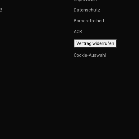
GB
Datenschutz
Barrierefreiheit
AGB
Vertrag widerrufen
ERSANDKOSTEN
Cookie-Auswahl
sandbedingungen
 Widerrufsrecht
 Preisangaben
tehen sich als
IMPRESS
topreise inkl.
tzlicher
rwertsteuer.
 die Gesamtrechnung
Angaben gemäß § 5
en innerhalb
TMG:
tschlands pauschale