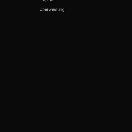
Überweisung
ERKLÄRUNG
ZUR
BARRIEREFREIHEIT
FÜR SOTEC
GMBH
UM
Voraussetzungen
Diese Erklärung zur
Barrierefreiheit gilt für die
unter https://shop.sotec-
kopierer.de