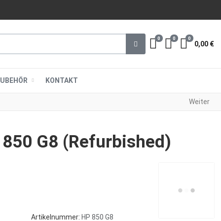
0
0
0
Merkliste
Vergleichen
Warenkor
0,00 €
ZUBEHÖR
KONTAKT
Weiter
 850 G8 (Refurbished)
Artikelnummer:
HP 850 G8