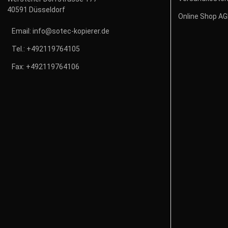
40591 Düsseldorf
Online Shop A
Email:
info@sotec-kopierer.de
Tel.:
+492119764105
Fax:
+492119764106
V
Ver
und
Alle
vers
Brut
gese
Meh
Auf
werd
Deu