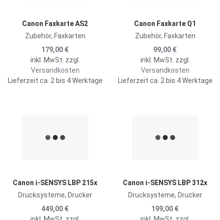
Schnellansicht
S
Canon Faxkarte AS2
Canon Faxkarte Q1
Zubehör, Faxkarten
Zubehör, Faxkarten
179,00 €
99,00 €
inkl. MwSt. zzgl.
inkl. MwSt. zzgl.
Versandkosten
Versandkosten
Lieferzeit ca. 2 bis 4 Werktage
Lieferzeit ca. 2 bis 4 Werktage
Zur Merkliste hinzufügen
Z
Zum Vergleich hinzufügen
Z
Schnellansicht
S
Canon i-SENSYS LBP 215x
Canon i-SENSYS LBP 312x
Drucksysteme, Drucker
Drucksysteme, Drucker
449,00 €
199,00 €
inkl. MwSt. zzgl.
inkl. MwSt. zzgl.