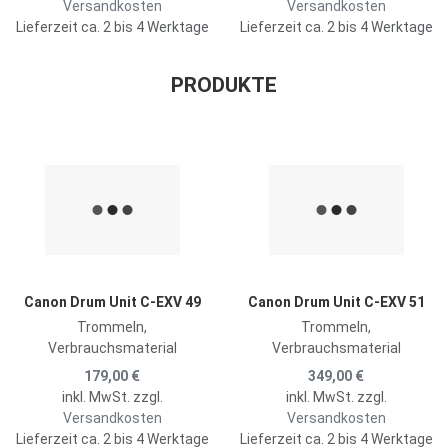
Versandkosten
Versandkosten
Lieferzeit ca. 2 bis 4 Werktage
Lieferzeit ca. 2 bis 4 Werktage
PRODUKTE
Zur Merkliste hinzufügen
Z
Zum Vergleich hinzufügen
Z
Schnellansicht
S
Canon Drum Unit C-EXV 49
Canon Drum Unit C-EXV 51
Trommeln,
Trommeln,
Verbrauchsmaterial
Verbrauchsmaterial
179,00 €
349,00 €
inkl. MwSt. zzgl.
inkl. MwSt. zzgl.
Versandkosten
Versandkosten
Lieferzeit ca. 2 bis 4 Werktage
Lieferzeit ca. 2 bis 4 Werktage