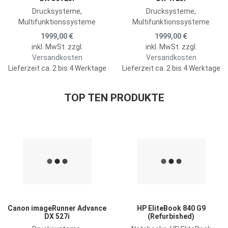
Drucksysteme,
Drucksysteme,
Multifunktionssysteme
Multifunktionssysteme
1999,00 €
1999,00 €
inkl. MwSt. zzgl.
inkl. MwSt. zzgl.
Versandkosten
Versandkosten
Lieferzeit ca. 2 bis 4 Werktage
Lieferzeit ca. 2 bis 4 Werktage
TOP TEN PRODUKTE
Zur Merkliste hinzufügen
Z
Zum Vergleich hinzufügen
Z
Schnellansicht
S
Canon imageRunner Advance
HP EliteBook 840 G9
DX 527i
(Refurbished)