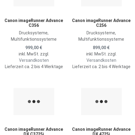
Schnellansicht
S
Canon imageRunner Advance
Canon imageRunner Advance
C356
C256
Drucksysteme,
Drucksysteme,
Multifunktionssysteme
Multifunktionssysteme
999,00 €
899,00 €
inkl. MwSt. zzgl.
inkl. MwSt. zzgl.
Versandkosten
Versandkosten
Lieferzeit ca. 2 bis 4 Werktage
Lieferzeit ca. 2 bis 4 Werktage
Zur Merkliste hinzufügen
Z
Zum Vergleich hinzufügen
Z
Schnellansicht
S
Canon imageRunner Advance
Canon imageRunner Advance
DX C3725i
DX 4725i