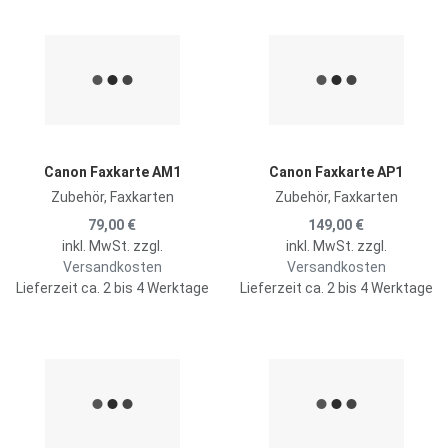
Zur Merkliste hinzufügen
Z
Zum Vergleich hinzufügen
Z
Schnellansicht
S
Canon Faxkarte AM1
Canon Faxkarte AP1
Zubehör, Faxkarten
Zubehör, Faxkarten
79,00 €
149,00 €
inkl. MwSt. zzgl.
inkl. MwSt. zzgl.
Versandkosten
Versandkosten
Lieferzeit ca. 2 bis 4 Werktage
Lieferzeit ca. 2 bis 4 Werktage
Zur Merkliste hinzufügen
Z
Zum Vergleich hinzufügen
Z