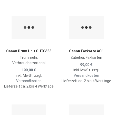
Zur Merkliste hinzufügen
Z
Zum Vergleich hinzufügen
Z
Schnellansicht
S
Canon Drum Unit C-EXV 53
Canon Faxkarte AC1
Trommeln,
Zubehör, Faxkarten
Verbrauchsmaterial
99,00 €
199,00 €
inkl. MwSt. zzgl.
inkl. MwSt. zzgl.
Versandkosten
Versandkosten
Lieferzeit ca. 2 bis 4 Werktage
Lieferzeit ca. 2 bis 4 Werktage
Zur Merkliste hinzufügen
Z