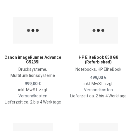
Zur Merkliste hinzufügen
Z
Zum Vergleich hinzufügen
Z
Schnellansicht
S
Canon imageRunner Advance
HP EliteBook 850 G8
C5235i
(Refurbished)
Drucksysteme,
Notebooks, HP EliteBook
Multifunktionssysteme
499,00 €
999,00 €
inkl. MwSt. zzgl.
inkl. MwSt. zzgl.
Versandkosten
Versandkosten
Lieferzeit ca. 2 bis 4 Werktage
Lieferzeit ca. 2 bis 4 Werktage
Zur Merkliste hinzufügen
Z