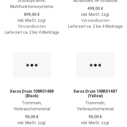
Drucksysteme,
Notebooks, HP EliteBook
Multifunktionssysteme
499,00 €
899,00 €
inkl. MwSt. zzgl.
inkl. MwSt. zzgl.
Versandkosten
Versandkosten
Lieferzeit ca. 2 bis 4 Werktage
Lieferzeit ca. 2 bis 4 Werktage
Zur Merkliste hinzufügen
Z
Zum Vergleich hinzufügen
Z
Schnellansicht
S
Xerox Drum 108R01488
Xerox Drum 108R01487
(Black)
(Yellow)
Trommeln,
Trommeln,
Verbrauchsmaterial
Verbrauchsmaterial
99,00 €
99,00 €
inkl. MwSt. zzgl.
inkl. MwSt. zzgl.