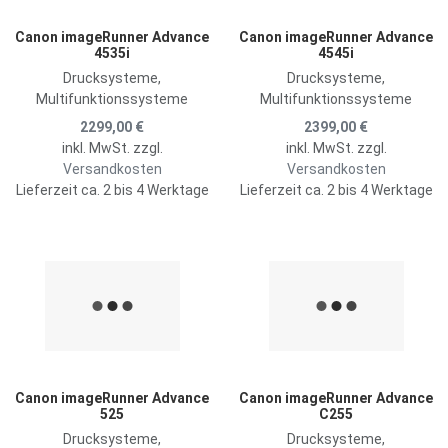
Canon imageRunner Advance
Canon imageRunner Advance
4535i
4545i
Drucksysteme,
Drucksysteme,
Multifunktionssysteme
Multifunktionssysteme
2299,00 €
2399,00 €
inkl. MwSt. zzgl.
inkl. MwSt. zzgl.
Versandkosten
Versandkosten
Lieferzeit ca. 2 bis 4 Werktage
Lieferzeit ca. 2 bis 4 Werktage
Zur Merkliste hinzufügen
Z
Zum Vergleich hinzufügen
Z
Schnellansicht
S
Canon imageRunner Advance
Canon imageRunner Advance
525
C255
Drucksysteme,
Drucksysteme,