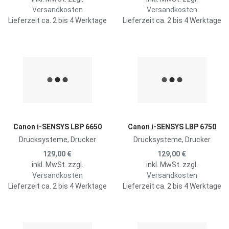
Versandkosten
Versandkosten
Lieferzeit ca. 2 bis 4 Werktage
Lieferzeit ca. 2 bis 4 Werktage
Zur Merkliste hinzufügen
Z
Zum Vergleich hinzufügen
Z
Schnellansicht
S
Canon i-SENSYS LBP 6650
Canon i-SENSYS LBP 6750
Drucksysteme, Drucker
Drucksysteme, Drucker
129,00 €
129,00 €
inkl. MwSt. zzgl.
inkl. MwSt. zzgl.
Versandkosten
Versandkosten
Lieferzeit ca. 2 bis 4 Werktage
Lieferzeit ca. 2 bis 4 Werktage
Zur Merkliste hinzufügen
Z