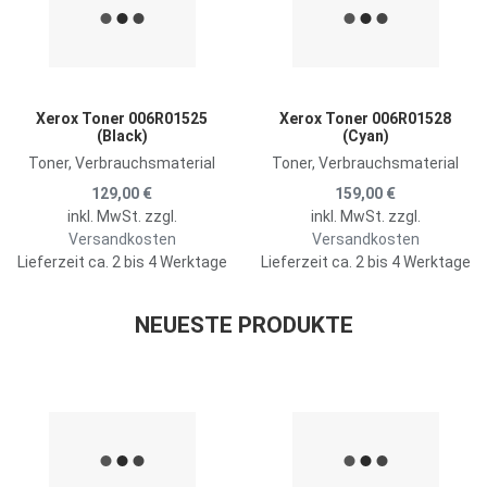
Zum Vergleich hinzufügen
Z
Schnellansicht
S
Xerox Toner 006R01525
Xerox Toner 006R01528
(Black)
(Cyan)
Toner, Verbrauchsmaterial
Toner, Verbrauchsmaterial
129,00 €
159,00 €
inkl. MwSt. zzgl.
inkl. MwSt. zzgl.
Versandkosten
Versandkosten
Lieferzeit ca. 2 bis 4 Werktage
Lieferzeit ca. 2 bis 4 Werktage
NEUESTE PRODUKTE
Zur Merkliste hinzufügen
Z
Zum Vergleich hinzufügen
Z