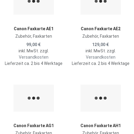
Zum Vergleich hinzufügen
Z
Schnellansicht
S
Canon Faxkarte AE1
Canon Faxkarte AE2
Zubehör, Faxkarten
Zubehör, Faxkarten
99,00 €
129,00 €
inkl. MwSt. zzgl.
inkl. MwSt. zzgl.
Versandkosten
Versandkosten
Lieferzeit ca. 2 bis 4 Werktage
Lieferzeit ca. 2 bis 4 Werktage
Zur Merkliste hinzufügen
Z
Zum Vergleich hinzufügen
Z
Schnellansicht
S
Canon Faxkarte AG1
Canon Faxkarte AH1
Zubehör, Faxkarten
Zubehör, Faxkarten