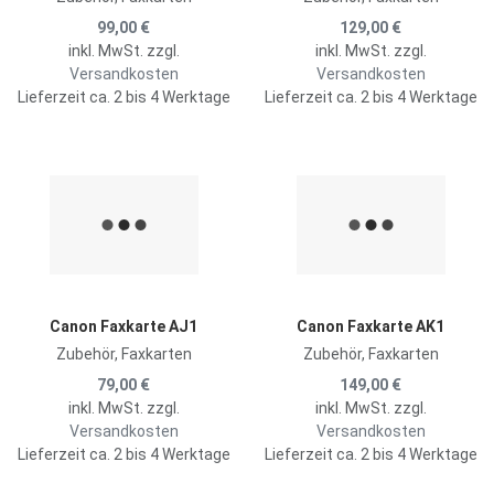
99,00 €
129,00 €
inkl. MwSt. zzgl.
inkl. MwSt. zzgl.
Versandkosten
Versandkosten
Lieferzeit ca. 2 bis 4 Werktage
Lieferzeit ca. 2 bis 4 Werktage
Zur Merkliste hinzufügen
Z
Zum Vergleich hinzufügen
Z
Schnellansicht
S
Canon Faxkarte AJ1
Canon Faxkarte AK1
Zubehör, Faxkarten
Zubehör, Faxkarten
79,00 €
149,00 €
inkl. MwSt. zzgl.
inkl. MwSt. zzgl.
Versandkosten
Versandkosten
Lieferzeit ca. 2 bis 4 Werktage
Lieferzeit ca. 2 bis 4 Werktage