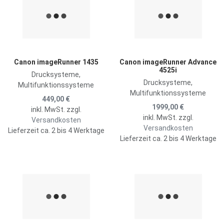
Zum Vergleich hinzufügen
Z
Schnellansicht
S
Canon imageRunner 1435
Canon imageRunner Advance
4525i
Drucksysteme,
Drucksysteme,
Multifunktionssysteme
Multifunktionssysteme
449,00 €
1999,00 €
inkl. MwSt. zzgl.
inkl. MwSt. zzgl.
Versandkosten
Versandkosten
Lieferzeit ca. 2 bis 4 Werktage
Lieferzeit ca. 2 bis 4 Werktage
Zur Merkliste hinzufügen
Z
Zum Vergleich hinzufügen
Z
Schnellansicht
S