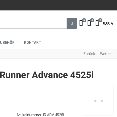
0
0
0
Merkliste
Vergleichen
Warenkor
0,00 €
ZUBEHÖR
KONTAKT
Zurück
Weiter
Runner Advance 4525i
Artikelnummer:
iR ADV 4525i